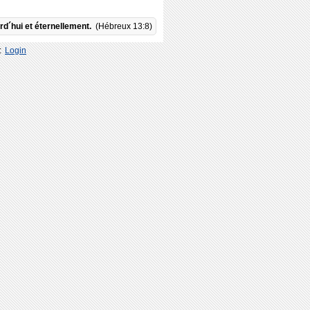
rd´hui et éternellement.
(Hébreux 13:8)
:
Login