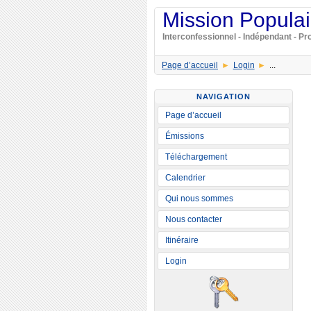
Mission Populai
Interconfessionnel - Indépendant - Pro
Page d’accueil
Login
...
NAVIGATION
Page d’accueil
Émissions
Téléchargement
Calendrier
Qui nous sommes
Nous contacter
Itinéraire
Login