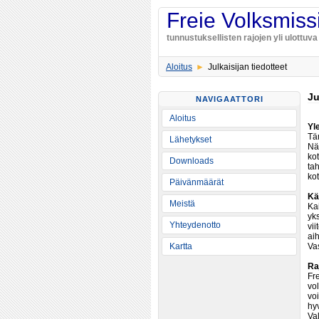
Freie Volksmissi
tunnustuksellisten rajojen yli ulottuv
Aloitus
Julkaisijan tiedotteet
Ju
NAVIGAATTORI
Aloitus
Yl
Täm
Lähetykset
Näi
ko
Downloads
ta
ko
Päivänmäärät
Kä
Meistä
Kai
yk
Yhteydenotto
vii
aih
Kartta
Va
Ra
Fre
vol
vo
hy
Va