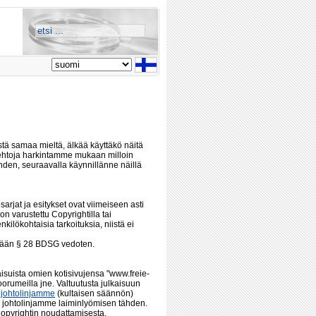
istä samaa mieltä, älkää käyttäkö näitä
ehtoja harkintamme mukaan milloin
hden, seuraavalla käynnillänne näillä
sarjat ja esitykset ovat viimeiseen asti
 varustettu Copyrightilla tai
nkilökohtaisia tarkoituksia, niistä ei
älään § 28 BDSG vedoten.
lkaisuista omien kotisivujensa "www.freie-
oorumeilla jne. Valtuutusta julkaisuun
t
johtolinjamme
(kultaisen säännön)
 johtolinjamme laiminlyömisen tähden.
opyrightin noudattamisesta.