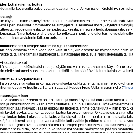
iden kotisivujen tarkoitus
dot näillä kotisivuilla palvelevat ainoastaan Freie Volksmission Krefeld ry:n esittely
etosuoja
tte käyttää Online-esittelyämme ilman henkilökohtaisten tietojenne esittämistä. Kun vi
ettää perusteelliset informaatiot selaintyypistä ja selainversiosta, käytetystä tietoj
oitteesta, tiedostonimestä, toimenpidestatuksesta, siirretystä tiedostomäärästä, se
lonajasta. Näitä tietoja ei yhdistetä kenellekään henkilölle eikä toisille tietolähteill
astoinnillisen arvioinnin jälkeen poistetaan.
nkilökohtaisten tietojen vaatiminen ja käsitteleminen
kilöön viittaavia tietoja vaaditaan vain silloin, kun asetatte ne käyttöömme esim. va
akkeita tai lähettämällä sähköpostia, tilataksenne julkaisuja, tiedustelemalla tai ti
yttötarkoitukset
iltä saatuja henkilökohtaisia tietoja käytämme vain asettaaksemme käyttöönne toivom
ihin olette antaneet suostumuksenne, mikäli toisinmäärääviä lainmukaisia velvoitteit
uttumis- ja korjausoikeus
llä on oikeus tarkistaa ja korjata veloituksetta kaikki tallentamamme henkilökohtais
hentuneet tai virheelliset. Tähän riittää sähköposti Freie Volksmission ry:lle (
Yhtey
stuunrajaaminen
ie Volksmission Krefeld ry on tarkistanut ja yhdistänyt näillä kotisivuilla olevat tiedo
edon ja omantunnon mukaan ammattitaitoisella huolellisuudella. Työskentelemme 
dontarjontaa jatkuvasti. Tässä esitetyistä tiedoista emme ota takuuta – niin kirjoitu
di täydellisyyttä, ajankohtaisuutta, laatua tai oikeellisuutta. Olkaa tietoisia siitä, et
stä Teidän tulee tarkistaa tällä kotisivulla olevat tiedot, ennenkuin -millä tavalla ta
ttäjät osoittavat siten puuttuvansa näihin kotisivuihin ja niiden sisältöön omalla va
ä Dritterit, jotka ovat osallisia näiden kotisivujen perustamisessa, tuottamisessa j
 loukkaantumisista, jotka aiheutuvat näille kotisivuille pääsystä tai pääsyn mahdott