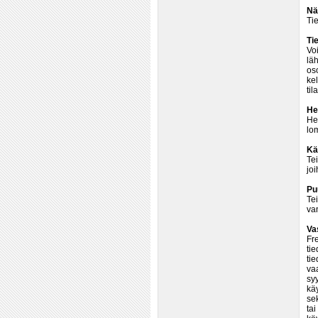
Nä
Tie
Ti
Voi
läh
os
kel
til
He
Hen
lom
Kä
Te
jo
Pu
Tei
van
Va
Fre
ti
tie
vaa
syy
käy
sek
tai