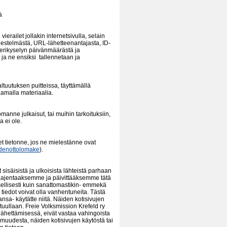
ä
erailet jollakin internetsivulla, selain
ärjestelmästä, URL-lähetteenantajasta, ID-
rverikyselyn päivänmäärästä ja
e ja ne ensiksi tallennetaan ja
ltuutuksen puitteissa, täyttämällä
laamalla materiaalia.
anne julkaisut, tai muihin tarkoituksiin,
a ei ole.
et tietonne, jos ne mielestänne ovat
denottolomake
).
t sisäisistä ja ulkoisista lähteistä parhaan
laajentaaksemme ja päivittääksemme tätä
ksellisesti kuin sanattomastikin- emmekä
tä tiedot voivat olla vanhentuneita. Tästä
hansa- käytätte niitä. Näiden kotisivujen
stuullaan. Freie Volksmission Krefeld ry
a lähettämisessä, eivät vastaa vahingoista
omuudesta, näiden kotisivujen käytöstä tai