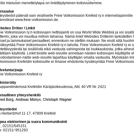
ille mieluisin menettelytapa on linkittäytyminen kotisivuillemme.
stuualue
eystiedot pätevät vain viralliselle Freie Volksmission Krefeld ry:n internetsijainni
ännökset www.freie-volksmission.de.
sites Dritter / Linkit
ie Volksmission ry:n kotisivujen nettisijainti on osa World Wide Webbiä ja voi sisält
tteriin, joka voi muuttua milloin tahansa. Nämä linkit Websites Dritteriin tarkistettii
iset ja lainmukaiset periaatteet, ennenkuin ne otettiin mukaan. Ne eivät siitä huoli
väksyntää Freie Volksmission Krefeld ry:n taholta. Freie Volksmission Krefeld ry ei 
tettävyydestä tai sisällöstä eikä vastuuta vahingoista tai loukkauksista, jotka aiheu
ältöjen käytöstä. Linkit toisille web-sivuille annetaan näiden kotisivujen käyttäjill
odostaminen näille web-sivuille tapahtuu käyttäjän omalla vastuulla. Myöskään link
ksmission Krefeldin kotisivuille ei ilmaise ehdotonta hyväksyntää Freie Volksmission
lveluntarjoaja
eie Volksmission Krefeld ry
kisteröity
upparekisterissä Krefeldin Käräjäoikeudessa, Abt. 40 VR Nr. 2421
stuullinen yhteyshenkilö
teystiedot
 Herbertzhof 11-17, 47809 Krefeld
pea elektorinen ja suora kommunikointi
l.: 02151/545151
x: 02151/ 951293