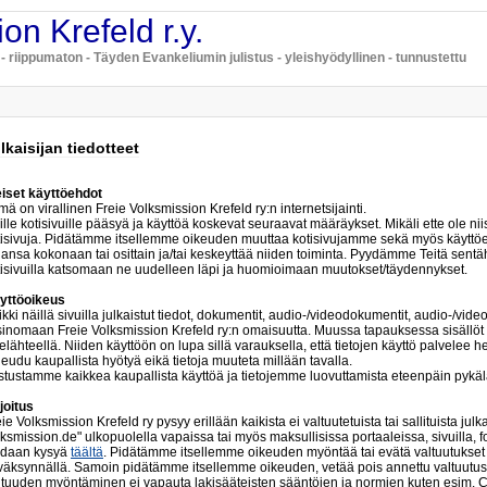
on Krefeld r.y.
a - riippumaton - Täyden Evankeliumin julistus - yleishyödyllinen - tunnustettu
lkaisijan tiedotteet
eiset käyttöehdot
ä on virallinen Freie Volksmission Krefeld ry:n internetsijainti.
lle kotisivuille pääsyä ja käyttöä koskevat seuraavat määräykset. Mikäli ette ole ni
tisivuja. Pidätämme itsellemme oikeuden muuttaa kotisivujamme sekä myös käyttö
hansa kokonaan tai osittain ja/tai keskeyttää niiden toiminta. Pyydämme Teitä sentä
tisivuilla katsomaan ne uudelleen läpi ja huomioimaan muutokset/täydennykset.
yttöoikeus
kki näillä sivuilla julkaistut tiedot, dokumentit, audio-/videodokumentit, audio-/video
sinomaan Freie Volksmission Krefeld ry:n omaisuutta. Muussa tapauksessa sisällöt on
telähteellä. Niiden käyttöön on lupa sillä varauksella, että tietojen käyttö palvelee he
eudu kaupallista hyötyä eikä tietoja muuteta millään tavalla.
stustamme kaikkea kaupallista käyttöä ja tietojemme luovuttamista eteenpäin pyk
joitus
ie Volksmission Krefeld ry pysyy erillään kaikista ei valtuutetuista tai sallituista ju
ksmission.de" ulkopuolella vapaissa tai myös maksullisissa portaaleissa, sivuilla, f
idaan kysyä
täältä
. Pidätämme itsellemme oikeuden myöntää tai evätä valtuutukse
väksynnällä. Samoin pidätämme itsellemme oikeuden, vetää pois annettu valtuutus
ltuuden myöntäminen ei vapauta lakisääteisten sääntöjen ja normien kuten esim. C