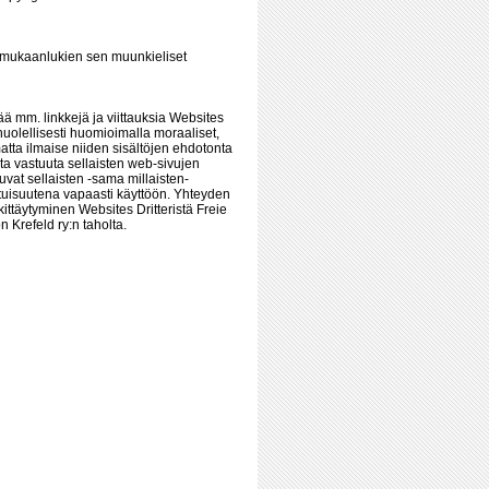
lle mukaanlukien sen muunkieliset
ää mm. linkkejä ja viittauksia Websites
n huolellisesti huomioimalla moraaliset,
matta ilmaise niiden sisältöjen ehdotonta
ota vastuuta sellaisten web-sivujen
tuvat sellaisten -sama millaisten-
e etuisuutena vapaasti käyttöön. Yhteyden
ittäytyminen Websites Dritteristä Freie
 Krefeld ry:n taholta.