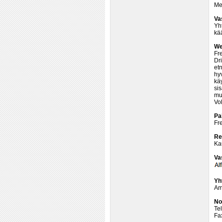
Me
Va
Yht
kä
Web
Fre
Dri
etn
hy
käy
sis
mu
Vol
Pa
Fr
Re
Ka
Va
Yh
Am
No
Te
Fa